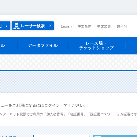
む
レーサー検索
English
中文简体
中文繁體
한국어
レース場・
ール
データファイル
チケットショップ
ニューをご利用になるにはログインしてください。
ンターネット投票でご利用の「加入者番号」「暗証番号」「認証用パスワード」が必要で