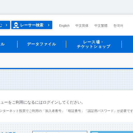
む
レーサー検索
English
中文简体
中文繁體
한국어
レース場・
ール
データファイル
チケットショップ
ニューをご利用になるにはログインしてください。
ンターネット投票でご利用の「加入者番号」「暗証番号」「認証用パスワード」が必要で