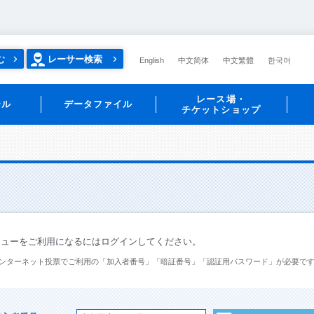
む
レーサー検索
English
中文简体
中文繁體
한국어
レース場・
ール
データファイル
チケットショップ
ニューをご利用になるにはログインしてください。
ンターネット投票でご利用の「加入者番号」「暗証番号」「認証用パスワード」が必要で