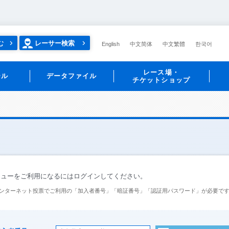
む
レーサー検索
English
中文简体
中文繁體
한국어
レース場・
ール
データファイル
チケットショップ
ニューをご利用になるにはログインしてください。
ンターネット投票でご利用の「加入者番号」「暗証番号」「認証用パスワード」が必要で