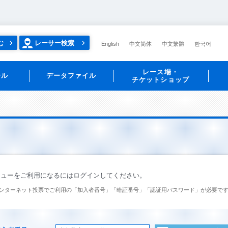
む
レーサー検索
English
中文简体
中文繁體
한국어
レース場・
ール
データファイル
チケットショップ
ニューをご利用になるにはログインしてください。
ンターネット投票でご利用の「加入者番号」「暗証番号」「認証用パスワード」が必要で