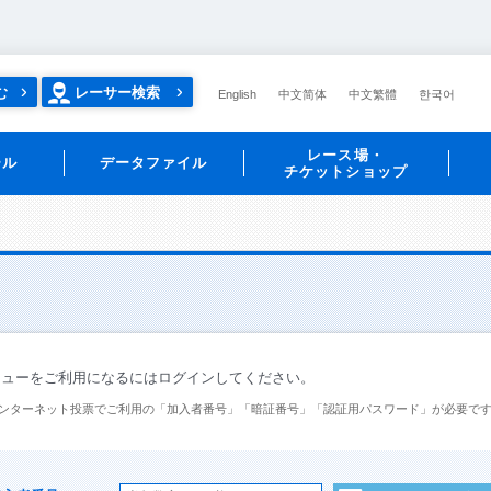
む
レーサー検索
English
中文简体
中文繁體
한국어
レース場・
ール
データファイル
チケットショップ
ニューをご利用になるにはログインしてください。
ンターネット投票でご利用の「加入者番号」「暗証番号」「認証用パスワード」が必要で