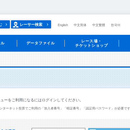
む
レーサー検索
English
中文简体
中文繁體
한국어
レース場・
ール
データファイル
チケットショップ
ニューをご利用になるにはログインしてください。
ンターネット投票でご利用の「加入者番号」「暗証番号」「認証用パスワード」が必要で