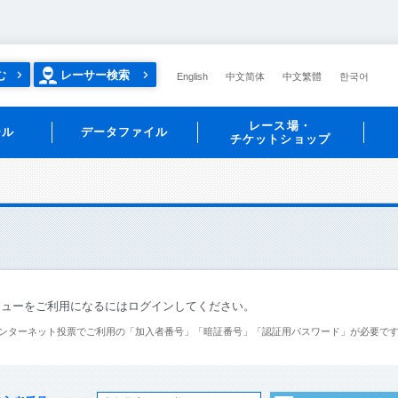
む
レーサー検索
English
中文简体
中文繁體
한국어
レース場・
ール
データファイル
チケットショップ
ニューをご利用になるにはログインしてください。
ンターネット投票でご利用の「加入者番号」「暗証番号」「認証用パスワード」が必要で