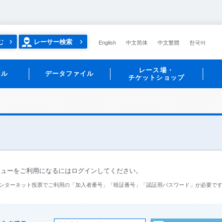
む
レーサー検索
English
中文简体
中文繁體
한국어
レース場・
ール
データファイル
チケットショップ
ニューをご利用になるにはログインしてください。
ンターネット投票でご利用の「加入者番号」「暗証番号」「認証用パスワード」が必要で