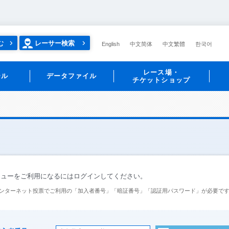
む
レーサー検索
English
中文简体
中文繁體
한국어
レース場・
ール
データファイル
チケットショップ
ニューをご利用になるにはログインしてください。
ンターネット投票でご利用の「加入者番号」「暗証番号」「認証用パスワード」が必要で