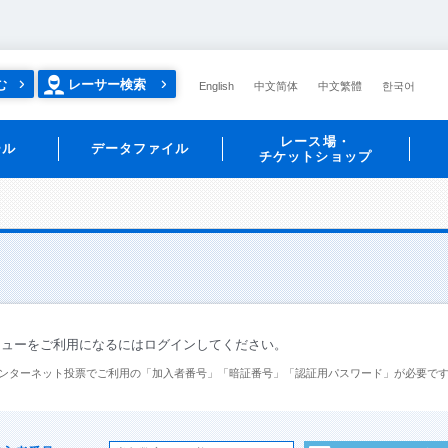
む
レーサー検索
English
中文简体
中文繁體
한국어
レース場・
ール
データファイル
チケットショップ
ニューをご利用になるにはログインしてください。
ンターネット投票でご利用の「加入者番号」「暗証番号」「認証用パスワード」が必要で