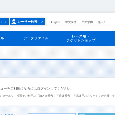
む
レーサー検索
English
中文简体
中文繁體
한국어
レース場・
ール
データファイル
チケットショップ
ニューをご利用になるにはログインしてください。
ンターネット投票でご利用の「加入者番号」「暗証番号」「認証用パスワード」が必要で