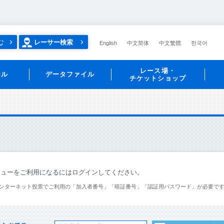
む
レーサー検索
English
中文简体
中文繁體
한국어
レース場・
ール
データファイル
チケットショップ
ニューをご利用になるにはログインしてください。
ンターネット投票でご利用の「加入者番号」「暗証番号」「認証用パスワード」が必要で