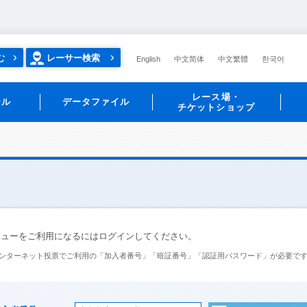
む
レーサー検索
English
中文简体
中文繁體
한국어
レース場・
ール
データファイル
チケットショップ
ニューをご利用になるにはログインしてください。
ンターネット投票でご利用の「加入者番号」「暗証番号」「認証用パスワード」が必要で