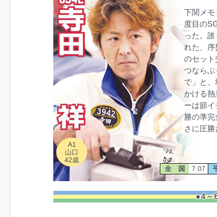
下関メモ
度目のS
った。誰
れた、序
のセット
つならぶ
で」と、
かける熱
ーは節イ
勝の準完
さに圧勝
A1
山口
42歳
全 国
7.07
●4