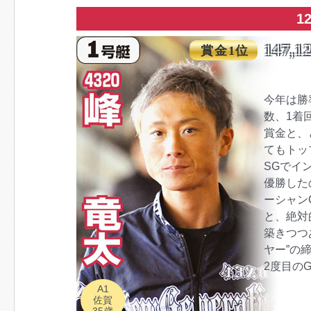
1
147,1
賞金1位
今年は勝
数、1着
賞金と、
てもトッ
SGでイ
優勝した
ーシャン
と、絶対
築きつつ
ヤー”の
2度目の
A1
佐賀