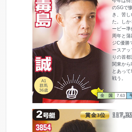
今年は得
のSGで
き、苦し
た。しか
ービー準
周年と蒲
ジC優勝
ースアッ
りの首都
関東から
とあって
戦う。
A1
群馬
36歳
全 国
7.63
117,3
賞金3位