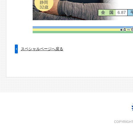
静岡
32歳
全 国
6.87
●4
スペシャルページへ戻る
COPYRIGHT 