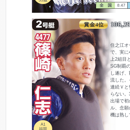
35歳
全 国
8.47
106,2
賞金4位
住之江オ
で、実に
上2組目
SG制覇
し遂げ、
流した。そ
連続Ｖと
らない。
出場で初
ル、念願
機は熟し
A1
福岡