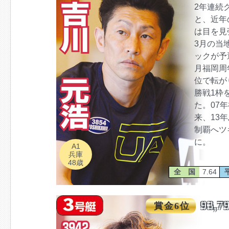
2年連続
と、近年
は目を見
3月の当
ックが予
月福岡周
位で転が
勝戦1枠
た。07
来、13
制覇へツ
に。
A1
兵庫
48歳
全 国
7.64
93,7
賞金6位