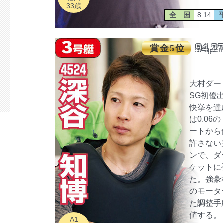
33歳
全 国
8.14
94,2
賞金5位
大村ダー
SG初優
快挙を達
は0.06
ートから
許さない
ンで、ダ
ケットに
た。強豪
のモータ
た調整手
値する。
A1