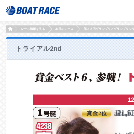
HOME
レース情報を見る
本日のレース
第３５回グランプリ／グランプリシ
トライアル2nd
1
131,6
賞金2位