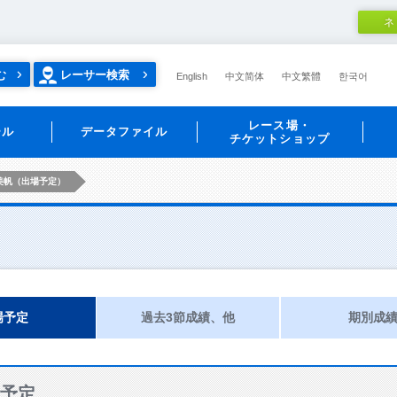
ネ
む
レーサー検索
English
中文简体
中文繁體
한국어
レース場・
ール
データファイル
チケットショップ
美帆（出場予定）
場予定
過去3節成績、他
期別成
予定