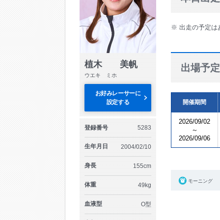
※ 出走の予定は
植木 美帆
出場予定
ウエキ ミホ
お好みレーサーに
設定する
開催期間
2026/09/02
登録番号
5283
～
2026/09/06
生年月日
2004/02/10
身長
155cm
モーニング
体重
49kg
血液型
O型