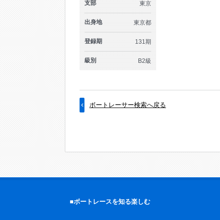
支部
東京
出身地
東京都
登録期
131期
級別
B2級
ボートレーサー検索へ戻る
■ボートレースを知る楽しむ