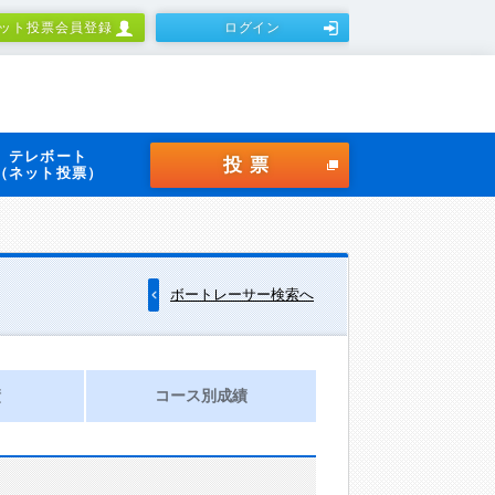
ット投票会員登録
ログイン
テレボート
投票
（ネット投票）
ボートレーサー検索へ
績
コース別成績