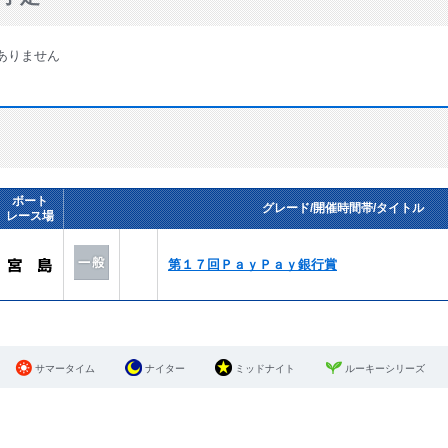
ありません
ボート
グレード/開催時間帯/タイトル
レース場
第１７回ＰａｙＰａｙ銀行賞
サマータイム
ナイター
ミッドナイト
ルーキーシリーズ