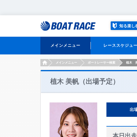
知る楽し
メインメニュー
レーススケジュ
HOME
メインメニュー
ボートレーサー検索
植木 
植木 美帆（出場予定）
出
本日出走