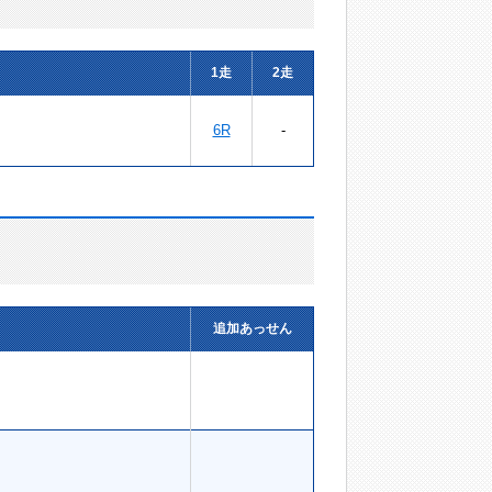
1走
2走
6R
-
追加あっせん