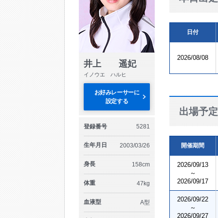
日付
2026/08/08
井上 遥妃
イノウエ ハルヒ
お好みレーサーに
設定する
出場予定
登録番号
5281
生年月日
2003/03/26
開催期間
身長
158cm
2026/09/13
～
2026/09/17
体重
47kg
2026/09/22
血液型
A型
～
2026/09/27