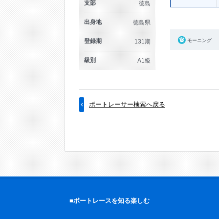
支部
徳島
出身地
徳島県
登録期
モーニング
131期
級別
A1級
ボートレーサー検索へ戻る
■ボートレースを知る楽しむ