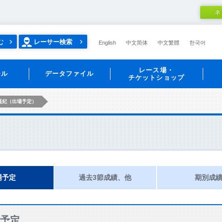
ネ
む
レーサー検索
English
中文简体
中文繁體
한국어
レース場・
ール
データファイル
チケットショップ
遥妃（出場予定）
場予定
過去3節成績、他
期別成
予定