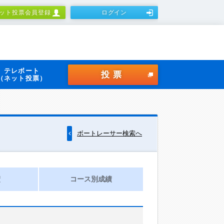
ット投票会員登録
ログイン
テレボート
投票
（ネット投票）
ボートレーサー検索へ
績
コース別成績