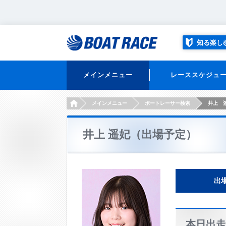
知る楽し
メインメニュー
レーススケジュ
HOME
メインメニュー
ボートレーサー検索
井上 
井上 遥妃（出場予定）
出
本日出走