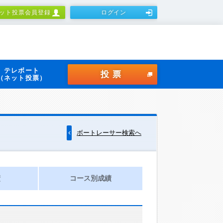
ット投票会員登録
ログイン
テレボート
投票
（ネット投票）
ボートレーサー検索へ
績
コース別成績