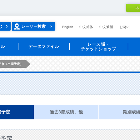
ネ
む
レーサー検索
English
中文简体
中文繁體
한국어
レース場・
ール
データファイル
チケットショップ
安奈（出場予定）
場予定
過去3節成績、他
期別成
予定