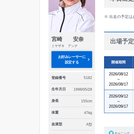
※ 出走の予定は
宮崎 安奈
出場予定
ミヤザキ アンナ
お好みレーサーに
設定する
開催期間
2026/08/12
登録番号
5182
～
2026/08/17
生年月日
1998/05/28
2026/09/12
身長
155cm
～
2026/09/17
体重
47kg
血液型
A型
モーニング