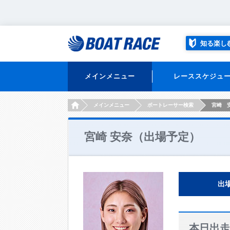
知る楽し
メインメニュー
レーススケジュ
HOME
メインメニュー
ボートレーサー検索
宮崎 
宮崎 安奈（出場予定）
出
本日出走