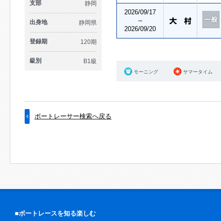
支部
静岡
2026/09/17
～
出身地
静岡県
2026/09/20
登録期
120期
級別
B1級
モーニング
サマータイム
ボートレーサー検索へ戻る
■ボートレースを知る楽しむ