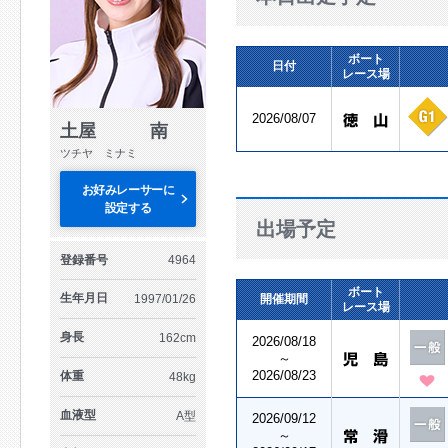
ボート
日付
レース場
2026/08/07
土屋 南
ツチヤ ミナミ
お好みレーサーに
設定する
出場予定
登録番号
4964
ボート
生年月日
1997/01/26
開催期間
レース場
身長
162cm
2026/08/18
～
2026/08/23
体重
48kg
血液型
A型
2026/09/12
～