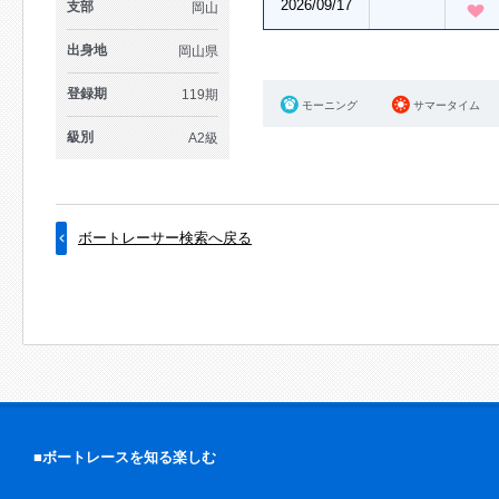
2026/09/17
支部
岡山
出身地
岡山県
登録期
119期
モーニング
サマータイム
級別
A2級
ボートレーサー検索へ戻る
■ボートレースを知る楽しむ