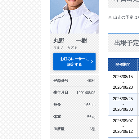
※ 出走の予定は
丸野 一樹
出場予定
マルノ カズキ
お好みレーサーに
設定する
開催期間
2026/08/15
登録番号
4686
～
2026/08/20
生年月日
1991/08/05
2026/08/25
～
身長
165cm
2026/08/30
体重
55kg
2026/09/07
～
血液型
A型
2026/09/12