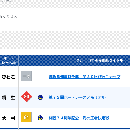
ありません
ボート
グレード/開催時間帯/タイトル
レース場
滋賀県知事杯争奪 第３０回びわこカップ
第７２回ボートレースメモリアル
開設７４周年記念 海の王者決定戦