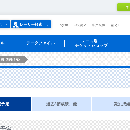
ネ
む
レーサー検索
English
中文简体
中文繁體
한국어
レース場・
ール
データファイル
チケットショップ
一樹（出場予定）
場予定
過去3節成績、他
期別成
予定