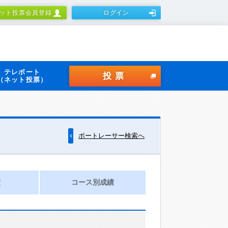
ット投票会員登録
ログイン
テレボート
投票
（ネット投票）
ボートレーサー検索へ
績
コース別成績