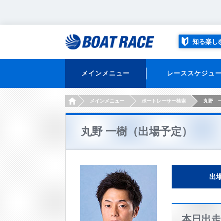
知る楽し
メインメニュー
レーススケジュ
HOME
メインメニュー
ボートレーサー検索
丸野 
丸野 一樹（出場予定）
出
本日出走