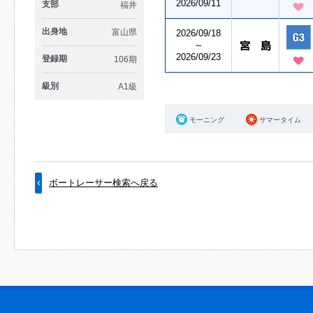
2026/09/11
支部
福井
出身地
富山県
2026/09/18
～
2026/09/23
登録期
106期
級別
A1級
モーニング
サマータイム
ボートレーサー検索へ戻る