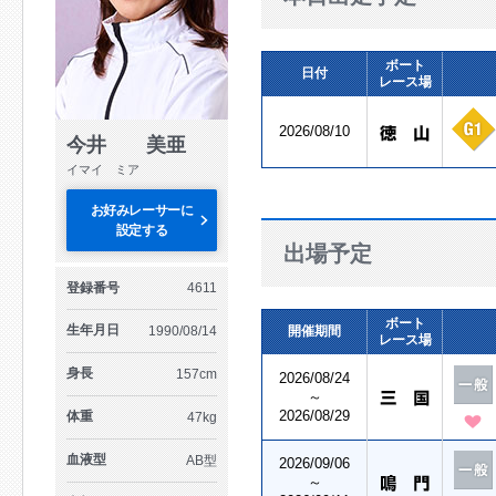
ボート
日付
レース場
2026/08/10
今井 美亜
イマイ ミア
お好みレーサーに
設定する
出場予定
登録番号
4611
ボート
生年月日
1990/08/14
開催期間
レース場
身長
157cm
2026/08/24
～
2026/08/29
体重
47kg
血液型
AB型
2026/09/06
～