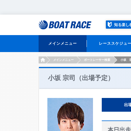
知る楽し
メインメニュー
レーススケジュ
HOME
メインメニュー
ボートレーサー検索
小坂 
小坂 宗司（出場予定）
出
本日出走