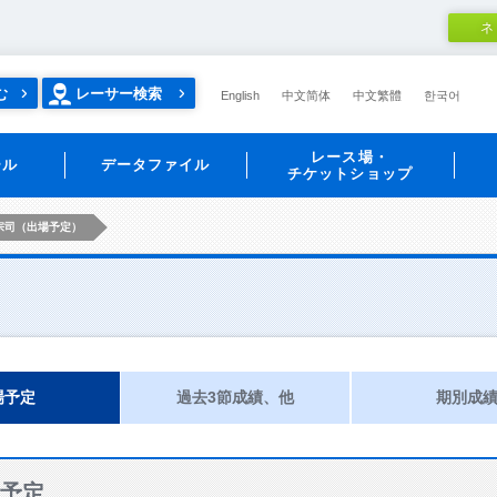
ネ
む
レーサー検索
English
中文简体
中文繁體
한국어
レース場・
ール
データファイル
チケットショップ
宗司（出場予定）
場予定
過去3節成績、他
期別成
予定