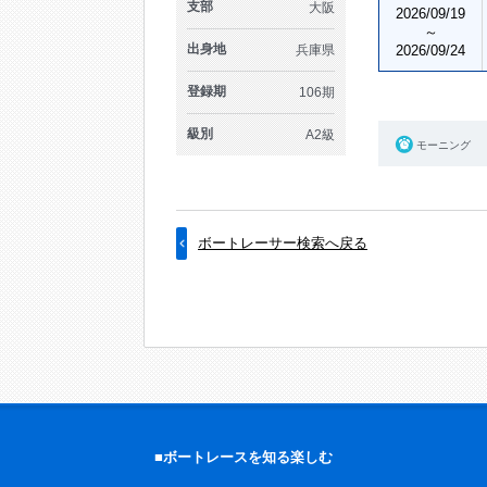
支部
大阪
2026/09/19
～
出身地
兵庫県
2026/09/24
登録期
106期
級別
A2級
モーニング
ボートレーサー検索へ戻る
■ボートレースを知る楽しむ