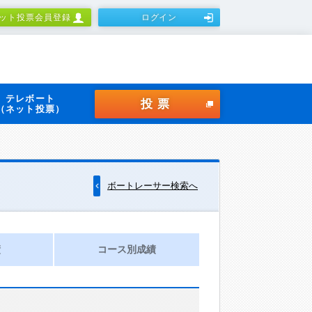
ット投票会員登録
ログイン
テレボート
投票
（ネット投票）
ボートレーサー検索へ
績
コース別成績