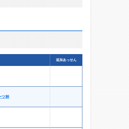
追加あっせん
ーツ杯