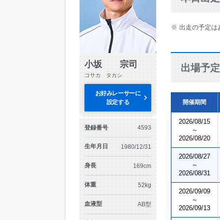
※ 出走の予定は
小坂 宗司
出場予定
コサカ タカシ
お好みレーサーに
設定する
開催期間
2026/08/15
登録番号
4593
～
2026/08/20
生年月日
1980/12/31
2026/08/27
～
身長
169cm
2026/08/31
体重
52kg
2026/09/09
～
血液型
AB型
2026/09/13