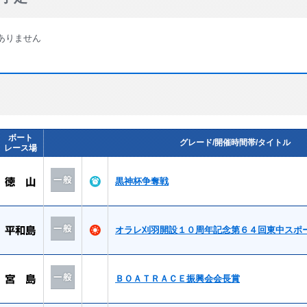
ありません
ボート
グレード/開催時間帯/タイトル
レース場
黒神杯争奪戦
オラレ刈羽開設１０周年記念第６４回東中スポ
ＢＯＡＴＲＡＣＥ振興会会長賞