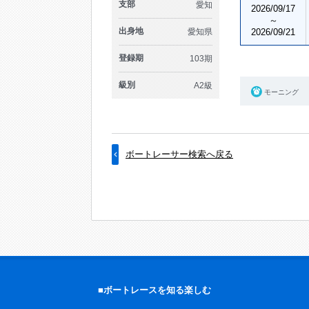
支部
愛知
2026/09/17
～
出身地
愛知県
2026/09/21
登録期
103期
級別
A2級
モーニング
ボートレーサー検索へ戻る
■ボートレースを知る楽しむ