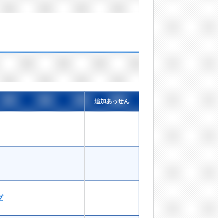
追加あっせん
プ