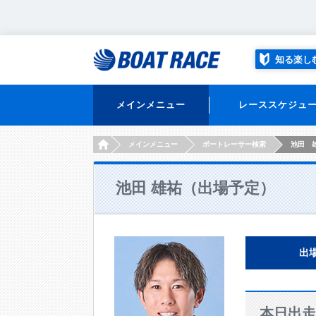
知る楽し
メインメニュー
レーススケジュ
HOME
メインメニュー
ボートレーサー検索
池田 
池田 雄祐（出場予定）
出
本日出走