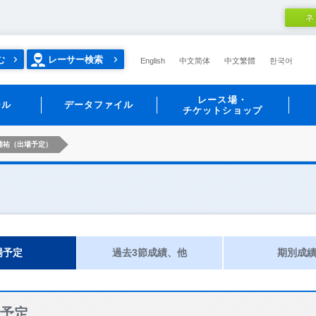
ネ
む
レーサー検索
English
中文简体
中文繁體
한국어
レース場・
ール
データファイル
チケットショップ
雄祐（出場予定）
場予定
過去3節成績、他
期別成
予定