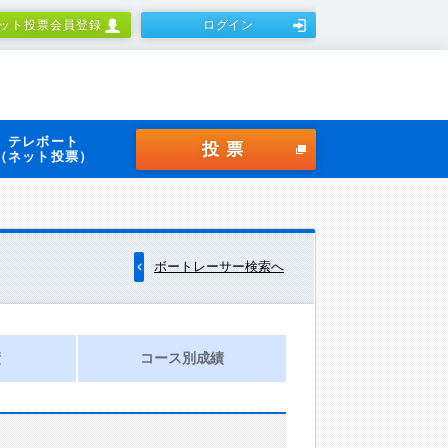
ット投票会員登録
ログイン
テレボート
投票
（ネット投票）
ボートレーサー検索へ
績
コース別成績