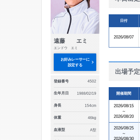
日付
2026/08/07
遠藤 エミ
エンドウ エミ
お好みレーサーに
設定する
出場予定
登録番号
4502
生年月日
1988/02/19
開催期間
身長
154cm
2026/08/15
～
2026/08/20
体重
46kg
2026/08/25
血液型
A型
～
2026/08/30