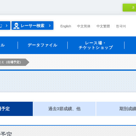
ネ
む
レーサー検索
English
中文简体
中文繁體
한국어
レース場・
ール
データファイル
チケットショップ
エミ（出場予定）
場予定
過去3節成績、他
期別成
予定