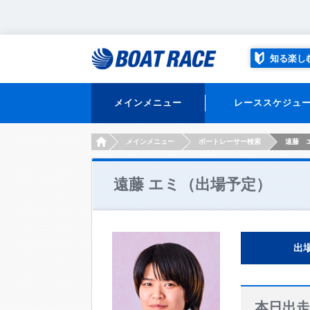
知る楽し
メインメニュー
レーススケジュ
HOME
メインメニュー
ボートレーサー検索
遠藤 
遠藤 エミ（出場予定）
出
本日出走