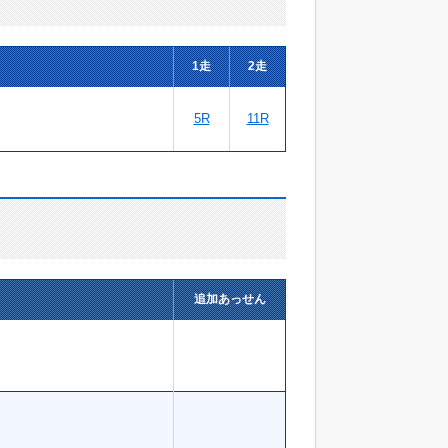
1走
2走
5R
11R
追加あっせん