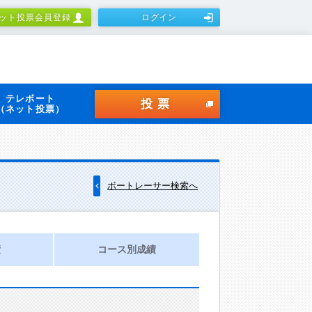
ット投票会員登録
ログイン
テレボート
投票
（ネット投票）
ボートレーサー検索へ
績
コース別成績