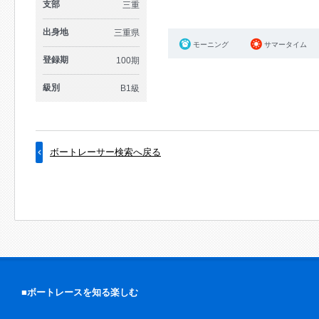
支部
三重
出身地
三重県
モーニング
サマータイム
登録期
100期
級別
B1級
ボートレーサー検索へ戻る
■ボートレースを知る楽しむ