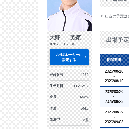
※ 出走の予定は
大野 芳顕
出場予定
オオノ ヨシアキ
お好みレーサーに
設定する
開催期間
2026/08/10
登録番号
4363
～
2026/08/15
生年月日
1985/02/17
2026/08/20
～
身長
169cm
2026/08/23
体重
55kg
2026/08/29
～
血液型
A型
2026/09/03