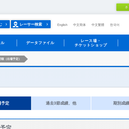
ネ
む
レーサー検索
English
中文简体
中文繁體
한국어
レース場・
ール
データファイル
チケットショップ
芳顕（出場予定）
場予定
過去3節成績、他
期別成
予定