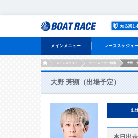
知る楽し
メインメニュー
レーススケジュ
HOME
メインメニュー
ボートレーサー検索
大野 
大野 芳顕（出場予定）
出
本日出走