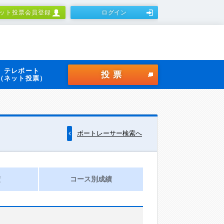
ット投票会員登録
ログイン
テレボート
投票
（ネット投票）
ボートレーサー検索へ
績
コース別成績