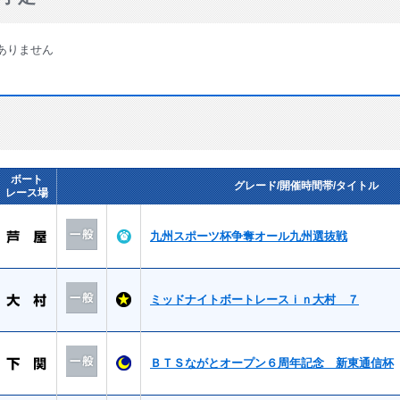
ありません
ボート
グレード/開催時間帯/タイトル
レース場
九州スポーツ杯争奪オール九州選抜戦
ミッドナイトボートレースｉｎ大村 ７
ＢＴＳながとオープン６周年記念 新東通信杯