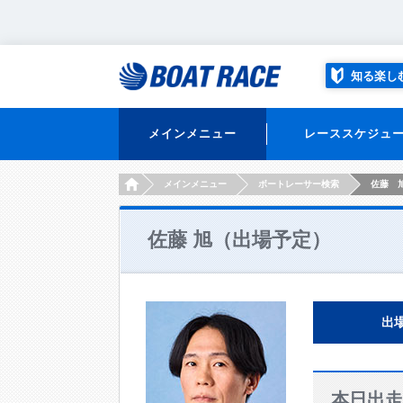
知る楽し
メインメニュー
レーススケジュ
HOME
メインメニュー
ボートレーサー検索
佐藤 
佐藤 旭（出場予定）
出
本日出走