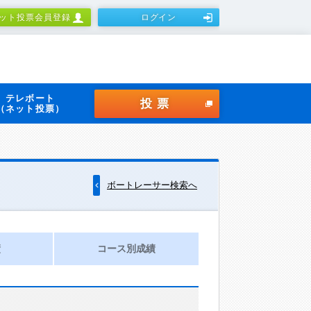
ット投票会員登録
ログイン
テレボート
投票
（ネット投票）
ボートレーサー検索へ
績
コース別成績