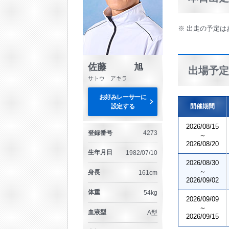
※ 出走の予定は
佐藤 旭
出場予定
サトウ アキラ
お好みレーサーに
設定する
開催期間
2026/08/15
登録番号
4273
～
2026/08/20
生年月日
1982/07/10
2026/08/30
～
身長
161cm
2026/09/02
体重
54kg
2026/09/09
～
血液型
A型
2026/09/15