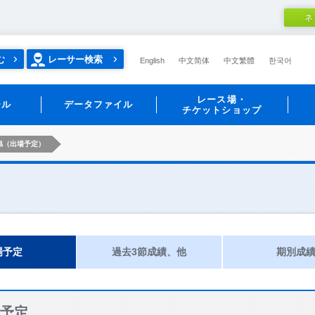
ネ
む
レーサー検索
English
中文简体
中文繁體
한국어
レース場・
ール
データファイル
チケットショップ
旭（出場予定）
場予定
過去3節成績、他
期別成
予定