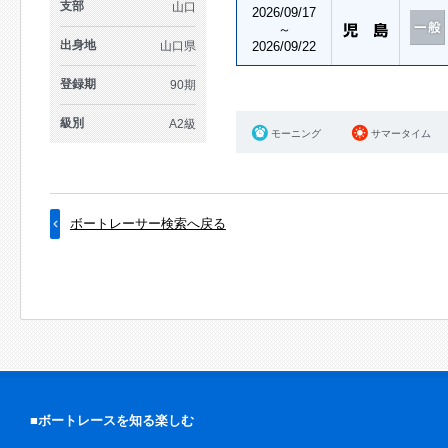
支部
山口
2026/09/17
～
出身地
山口県
2026/09/22
登録期
90期
級別
A2級
モーニング
サマータイム
ボートレーサー検索へ戻る
■ボートレースを知る楽しむ