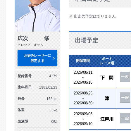
※ 出走の予定はありません
広次 修
出場予定
ヒロツグ オサム
お好みレーサーに
ボート
設定する
開催期間
レース場
2026/08/11
登録番号
4179
～
2026/08/16
生年月日
1983/02/23
2026/08/25
～
身長
168cm
2026/08/30
体重
53kg
2026/09/05
～
血液型
O型
2026/09/10