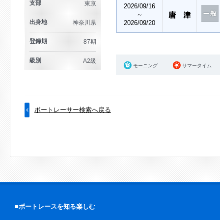
支部
東京
2026/09/16
～
出身地
神奈川県
2026/09/20
登録期
87期
級別
A2級
モーニング
サマータイム
ボートレーサー検索へ戻る
■ボートレースを知る楽しむ