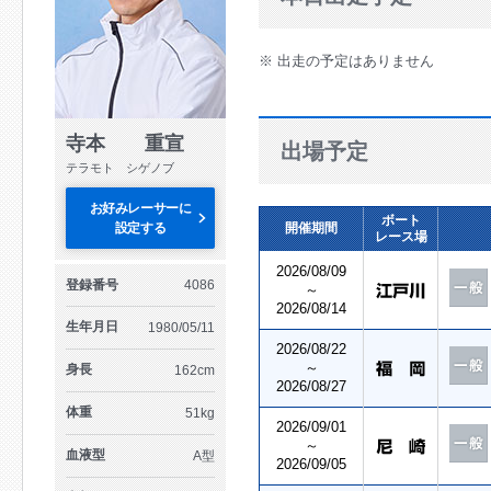
※ 出走の予定はありません
寺本 重宣
出場予定
テラモト シゲノブ
お好みレーサーに
ボート
設定する
開催期間
レース場
2026/08/09
登録番号
4086
～
2026/08/14
生年月日
1980/05/11
2026/08/22
～
身長
162cm
2026/08/27
体重
51kg
2026/09/01
～
血液型
A型
2026/09/05