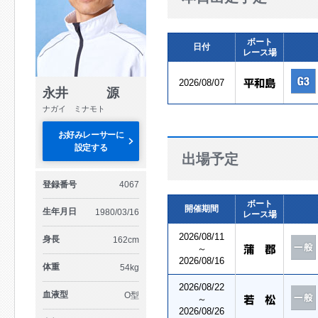
ボート
日付
レース場
2026/08/07
永井 源
ナガイ ミナモト
お好みレーサーに
設定する
出場予定
登録番号
4067
ボート
開催期間
生年月日
1980/03/16
レース場
2026/08/11
身長
162cm
～
2026/08/16
体重
54kg
2026/08/22
血液型
O型
～
2026/08/26