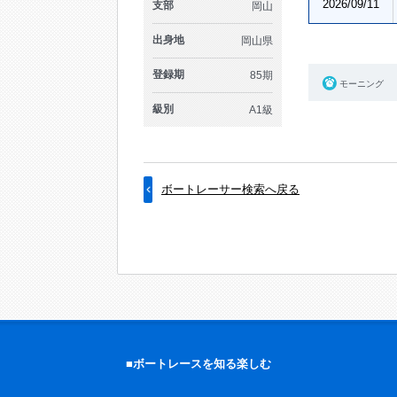
2026/09/11
支部
岡山
出身地
岡山県
登録期
85期
モーニング
級別
A1級
ボートレーサー検索へ戻る
■ボートレースを知る楽しむ