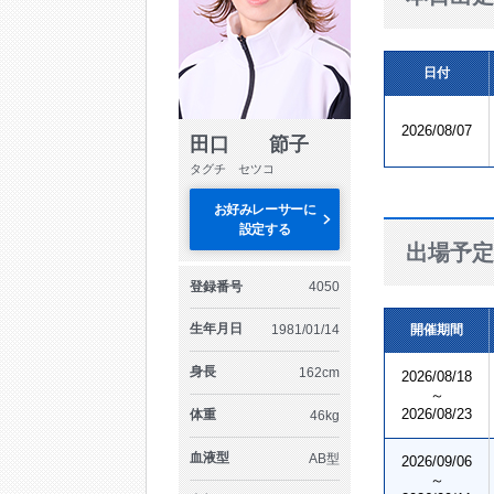
日付
2026/08/07
田口 節子
タグチ セツコ
お好みレーサーに
設定する
出場予定
登録番号
4050
生年月日
1981/01/14
開催期間
身長
162cm
2026/08/18
～
2026/08/23
体重
46kg
血液型
AB型
2026/09/06
～