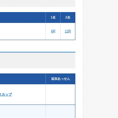
1走
2走
6R
12R
追加あっせん
スカップ