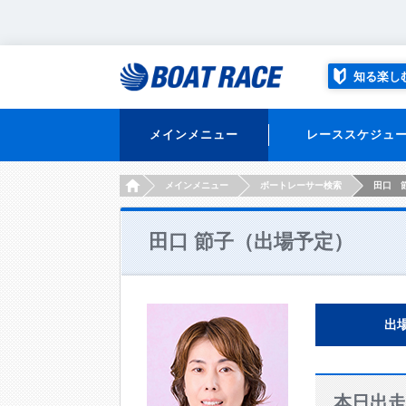
知る楽し
メインメニュー
レーススケジュ
HOME
メインメニュー
ボートレーサー検索
田口 
田口 節子（出場予定）
出
本日出走