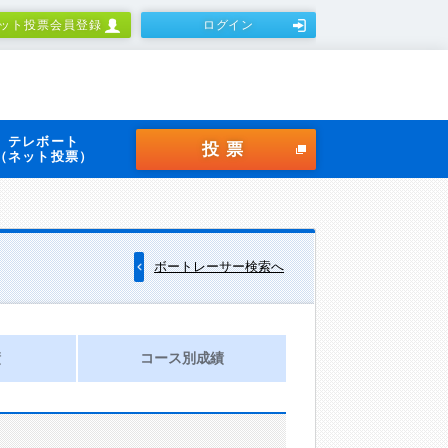
ット投票会員登録
ログイン
テレボート
投票
（ネット投票）
ボートレーサー検索へ
績
コース別成績