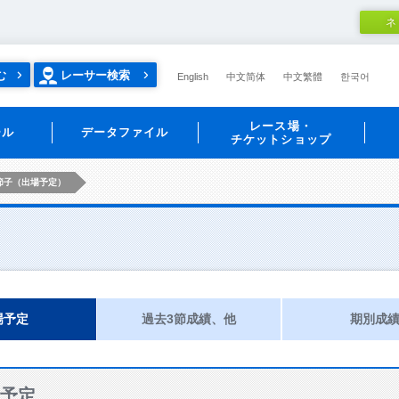
ネ
む
レーサー検索
English
中文简体
中文繁體
한국어
レース場・
ール
データファイル
チケットショップ
節子（出場予定）
場予定
過去3節成績、他
期別成
予定