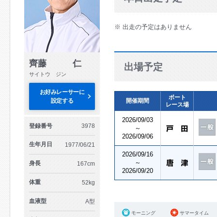
※ 出走の予定はありません
齊藤 仁
出場予定
サイトウ ジン
お好みレーサーに
ボート
設定する
開催期間
レース場
2026/09/03
登録番号
3978
～
2026/09/06
生年月日
1977/06/21
2026/09/16
～
身長
167cm
2026/09/20
体重
52kg
血液型
A型
モーニング
サマータイム