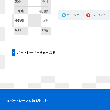
支部
香川
出身地
香川県
モーニング
サマータイム
登録期
83期
級別
A2級
ボートレーサー検索へ戻る
■ボートレースを知る楽しむ