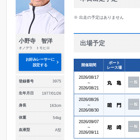
※ 出走の予定はありません
小野寺 智洋
出場予定
オノデラ トモヒロ
お好みレーサーに
ボート
設定する
開催期間
レース場
2026/08/17
登録番号
3975
～
2026/08/21
生年月日
1977/01/26
2026/08/26
～
身長
163cm
2026/08/30
体重
54kg
2026/09/07
～
血液型
A型
2026/09/11