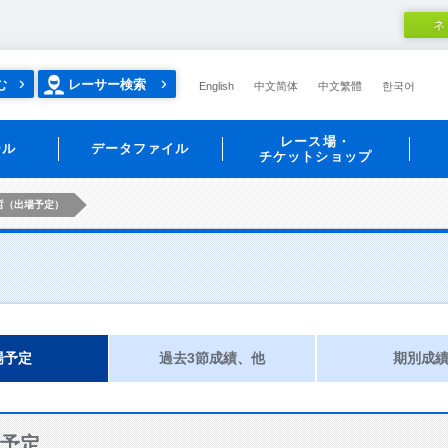
ネ
む
レーサー検索
English
中文简体
中文繁體
한국어
レース場・
ール
データファイル
チケットショップ
哲（出場予定）
場予定
過去3節成績、他
期別成
予定