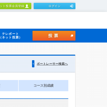
ット投票会員登録
ログイン
テレボート
投票
（ネット投票）
ボートレーサー検索へ
績
コース別成績