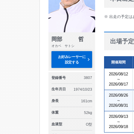
※ 出走の予定は
岡部 哲
出場予定
オカベ サトシ
お好みレーサーに
設定する
開催期間
2026/08/12
登録番号
3807
～
2026/08/17
生年月日
1974/10/23
2026/08/26
～
身長
161cm
2026/08/31
体重
52kg
2026/09/13
～
血液型
O型
2026/09/18