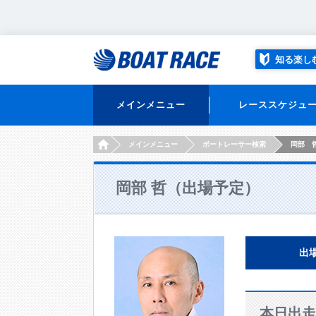
知る楽し
メインメニュー
レーススケジュ
HOME
メインメニュー
ボートレーサー検索
岡部 
岡部 哲（出場予定）
出
本日出走