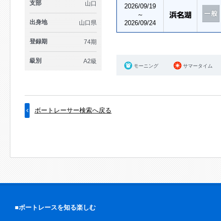
支部
山口
2026/09/19
～
出身地
山口県
2026/09/24
登録期
74期
級別
A2級
モーニング
サマータイム
ボートレーサー検索へ戻る
■ボートレースを知る楽しむ