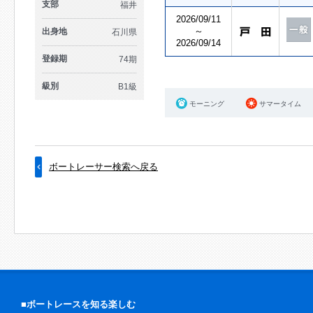
支部
福井
2026/09/11
～
出身地
石川県
2026/09/14
登録期
74期
級別
B1級
モーニング
サマータイム
ボートレーサー検索へ戻る
■ボートレースを知る楽しむ