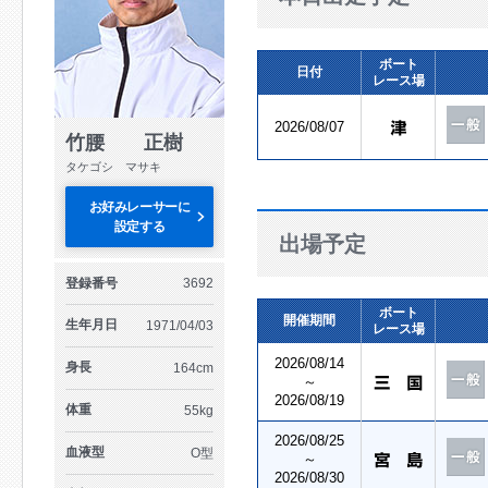
ボート
日付
レース場
2026/08/07
竹腰 正樹
タケゴシ マサキ
お好みレーサーに
設定する
出場予定
登録番号
3692
ボート
開催期間
生年月日
1971/04/03
レース場
2026/08/14
身長
164cm
～
2026/08/19
体重
55kg
2026/08/25
血液型
O型
～
2026/08/30