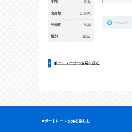
支部
広島
出身地
広島県
モーニング
登録期
70期
級別
B1級
ボートレーサー検索へ戻る
■ボートレースを知る楽しむ