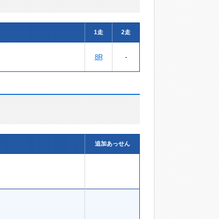
1走
2走
8R
-
追加あっせん