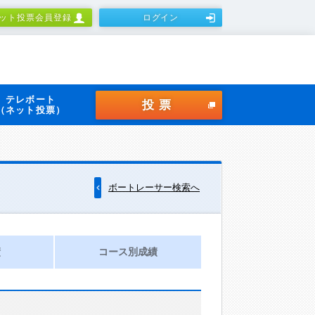
ット投票会員登録
ログイン
テレボート
投票
（ネット投票）
ボートレーサー検索へ
績
コース別成績