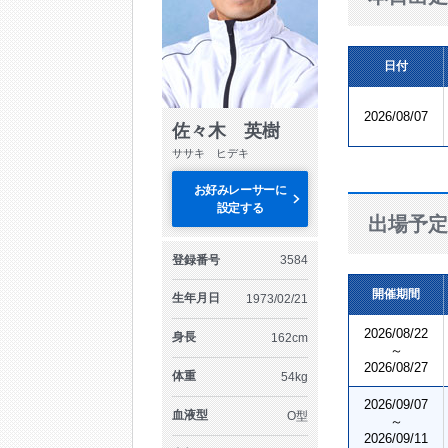
日付
2026/08/07
佐々木 英樹
ササキ ヒデキ
お好みレーサーに
設定する
出場予定
登録番号
3584
開催期間
生年月日
1973/02/21
2026/08/22
身長
162cm
～
2026/08/27
体重
54kg
2026/09/07
血液型
O型
～
2026/09/11