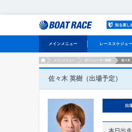
知る楽し
メインメニュー
レーススケジュ
HOME
メインメニュー
ボートレーサー検索
佐々木
佐々木 英樹（出場予定）
出
本日出走