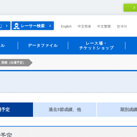
ネ
む
レーサー検索
English
中文简体
中文繁體
한국어
レース場・
ール
データファイル
チケットショップ
 英樹（出場予定）
場予定
過去3節成績、他
期別成
予定