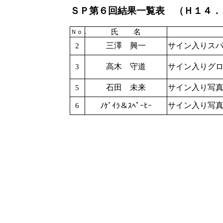
ＳＰ第６回結果一覧表 （Ｈ１４．
氏 名
Ｎｏ．
三澤 興一
サイン入りス
2
高木 守道
サイン入りグ
3
石田 未来
サイン入り写
5
サイン入り写
ﾉｹﾞｲﾗ＆ｽﾍﾟｰﾋｰ
6