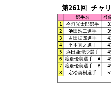
第261回 チャ
選手名
登
1
今垣光太郎選手
3
2
池田浩二選手
3
3
吉田拡郎選手
4
4
平本真之選手
4
5
浜田亜理沙選手
4
6
渡邉優美選手 A
4
7
渡邉優美選手 B
4
8
定松勇樹選手
5