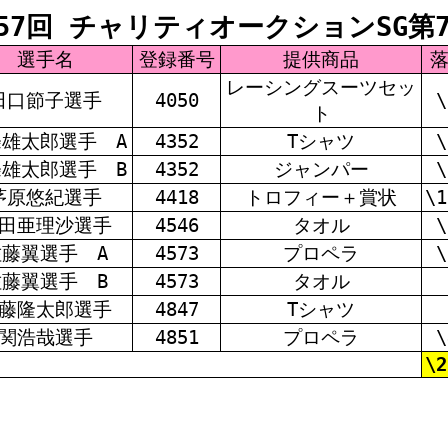
57回 チャリティオークションSG第7
選手名
登録番号
提供商品
レーシングスーツセッ
田口節子選手
4050
\
ト
雄太郎選手 A
4352
Tシャツ
\
雄太郎選手 B
4352
ジャンパー
\
茅原悠紀選手
4418
トロフィー＋賞状
\1
田亜理沙選手
4546
タオル
\
佐藤翼選手 A
4573
プロペラ
\
佐藤翼選手 B
4573
タオル
藤隆太郎選手
4847
Tシャツ
関浩哉選手
4851
プロペラ
\
\2