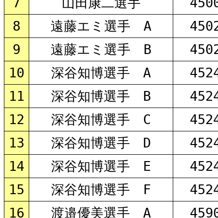
7
山田康二選手
450
8
遠藤エミ選手 A
450
9
遠藤エミ選手 B
450
10
深谷知博選手 A
452
11
深谷知博選手 B
452
12
深谷知博選手 C
452
13
深谷知博選手 D
452
14
深谷知博選手 E
452
15
深谷知博選手 F
452
16
渡邉優美選手 A
459