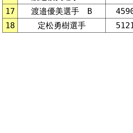
17
渡邉優美選手 B
459
18
定松勇樹選手
512