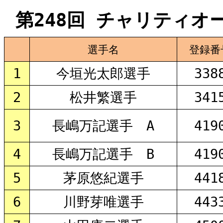
第248回 チャリティオーク
選手名
登録番
1
今垣光太郎選手
338
2
松井繁選手
341
3
長嶋万記選手 A
419
4
長嶋万記選手 B
419
5
茅原悠紀選手
441
6
川野芽唯選手
443