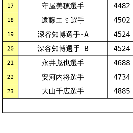
守屋美穂選手
4482
17
遠藤エミ選手
4502
18
深谷知博選手-A
4524
19
深谷知博選手-B
4524
20
永井彪也選手
4688
21
安河内将選手
4734
22
大山千広選手
4885
23