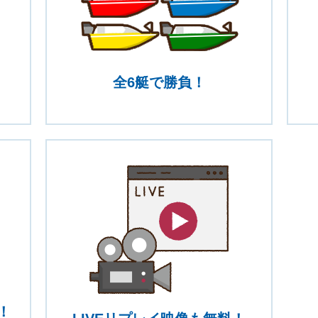
全6艇で勝負！
！