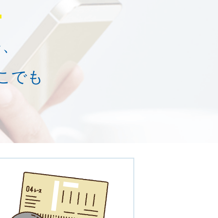
を、
こでも
。